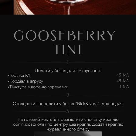
Gooseberry 
Tini
1
Додати у бокал для змішування:
Горілка KYI
•
45 мл
Кордіал з аґрусу
•
45 мл
Тінктура з кореню горечавки
•
1 мл
2
Охолодити і перелити у бокал “Nick&Nora” для подачі
3
На готовий коктейль розмістити спочатку краплю
обліпихової олії і по центру цієї краплі, додати краплю
журавлинного бітеру